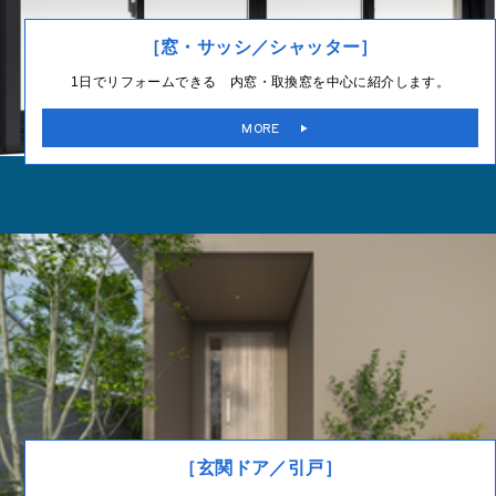
［窓・サッシ／シャッター］
1日でリフォームできる 内窓・取換窓を中心に紹介します。
MORE
［玄関ドア／引戸］